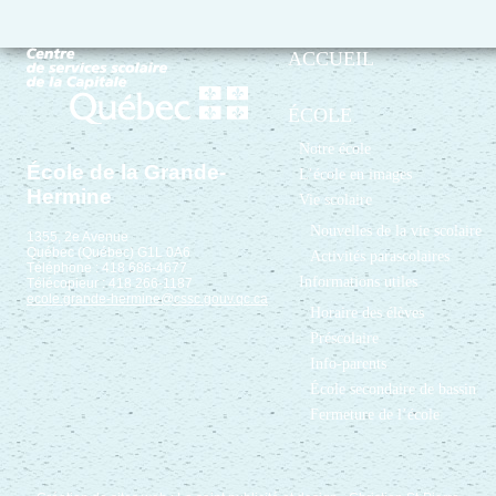
ACCUEIL
ÉCOLE
Notre école
École de la Grande-
L’école en images
Hermine
Vie scolaire
Nouvelles de la vie scolaire
1355, 2e Avenue
Québec (Québec) G1L 0A6
Activités parascolaires
Téléphone : 418 686-4677
Informations utiles
Télécopieur : 418 266-1187
ecole.grande-hermine@cssc.gouv.qc.ca
Horaire des élèves
Préscolaire
Info-parents
École secondaire de bassin
Fermeture de l’école