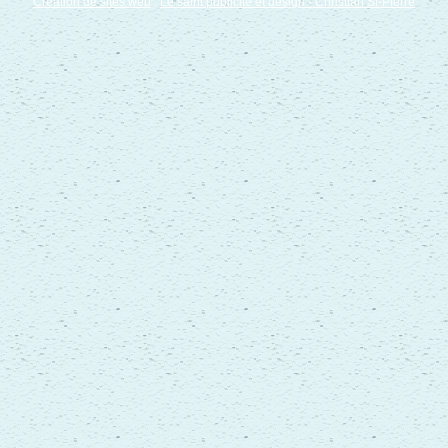
Création de sites web
:
Le saint publicité et design
- Christian St-Pierre