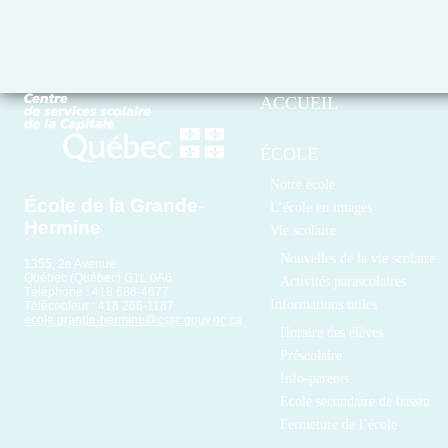
ACCUEIL
ÉCOLE
Notre école
École de la Grande-
L’école en images
Hermine
Vie scolaire
Nouvelles de la vie scolaire
1355, 2e Avenue
Québec (Québec) G1L 0A6
Activités parascolaires
Téléphone : 418 686-4677
Informations utiles
Télécopieur : 418 266-1187
ecole.grande-hermine@cssc.gouv.qc.ca
Horaire des élèves
Préscolaire
Info-parents
École secondaire de bassin
Fermeture de l’école