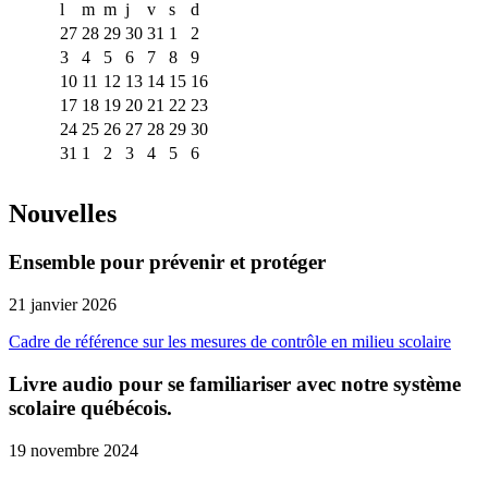
l
m
m
j
v
s
d
27
28
29
30
31
1
2
3
4
5
6
7
8
9
10
11
12
13
14
15
16
17
18
19
20
21
22
23
24
25
26
27
28
29
30
31
1
2
3
4
5
6
Nouvelles
Ensemble pour prévenir et protéger
21 janvier 2026
Cadre de référence sur les mesures de contrôle en milieu scolaire
Livre audio pour se familiariser avec notre système
scolaire québécois.
19 novembre 2024