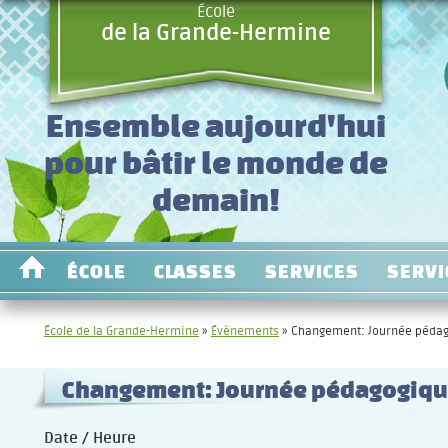
École
de la Grande-Hermine
Ensemble aujourd'hui
pour bâtir le monde de
demain!
ÉCOLE
CLASSES
SERVICES
SERVI
École de la Grande-Hermine
»
Évènements
»
Changement: Journée pédag
Changement: Journée pédagogique
Date / Heure