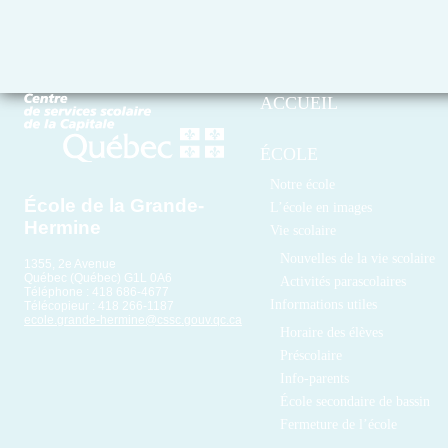
ACCUEIL
ÉCOLE
Notre école
École de la Grande-
L’école en images
Hermine
Vie scolaire
Nouvelles de la vie scolaire
1355, 2e Avenue
Québec (Québec) G1L 0A6
Activités parascolaires
Téléphone : 418 686-4677
Informations utiles
Télécopieur : 418 266-1187
ecole.grande-hermine@cssc.gouv.qc.ca
Horaire des élèves
Préscolaire
Info-parents
École secondaire de bassin
Fermeture de l’école