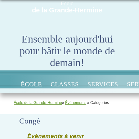
École
de la Grande-Hermine
Ensemble aujourd'hui
pour bâtir le monde de
demain!
ÉCOLE
CLASSES
SERVICES
SER
École de la Grande-Hermine
»
Événements
» Catégories
Congé
Événements à venir